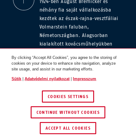
1924-ben August Bremicker és
néhány fia saját vállalkozásba
kezdtek az észak-rajna-vesztfáliai
Volmarstein faluban,
Németországban. Alagsorban
kialakított kovácsműhelyükben
lakatokat kezdtek el gyártani, így
By clicking “Accept All Cookies”, you agree to the storing of
született meg első termékük az
cookies on your device to enhance site navigation, analyze
Iron Rock.
site usage, and assist in our marketing efforts.
Sütik
|
Adatvédelmi nyilatkozat
|
Impresszum
COOKIES SETTINGS
CONTINUE WITHOUT COOKIES
Előre
Hátra
VISSZA AZ ABUS.HU-RA
ACCEPT ALL COOKIES
© 2026 ABUS
Impresszum
Adatvédelmi nyilatkozat
Sütik