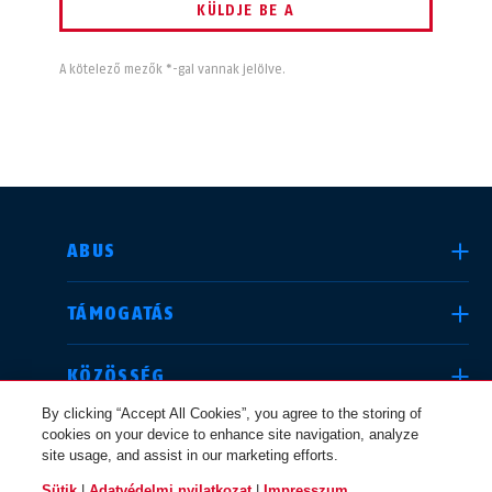
KÜLDJE BE A
A kötelező mezők *-gal vannak jelölve.
ORSZÁG KIVÁLASZTÁSA
ABUS
TÁMOGATÁS
Deutschland
United Kingdom
KÖZÖSSÉG
By clicking “Accept All Cookies”, you agree to the storing of
cookies on your device to enhance site navigation, analyze
JOGI INFORMÁCIÓK
site usage, and assist in our marketing efforts.
International
USA
Sütik
|
Adatvédelmi nyilatkozat
|
Impresszum