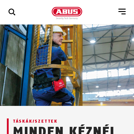
Összes
találat
mutatása
TÁSKÁK/SZETTEK
MINDEN KÉZNÉL