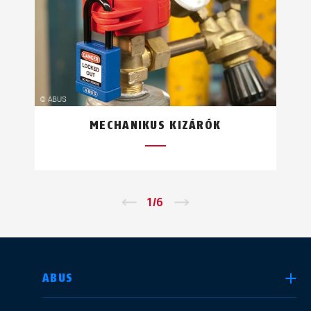
MECHANIKUS KIZÁRÓK
←
1
/
6
→
ORSZÁG KIVÁLASZTÁSA
ABUS