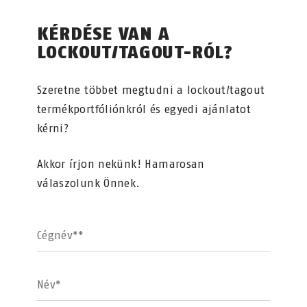
KÉRDÉSE VAN A
LOCKOUT/TAGOUT-RÓL?
Szeretne többet megtudni a lockout/tagout
termékportfóliónkról és egyedi ajánlatot
kérni?
Akkor írjon nekünk! Hamarosan
válaszolunk Önnek.
Cégnév**
Név*