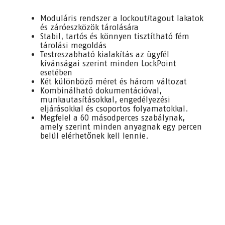
Moduláris rendszer a lockout/tagout lakatok
és záróeszközök tárolására
Stabil, tartós és könnyen tisztítható fém
tárolási megoldás
Testreszabható kialakítás az ügyfél
kívánságai szerint minden LockPoint
esetében
Két különböző méret és három változat
Kombinálható dokumentációval,
munkautasításokkal, engedélyezési
eljárásokkal és csoportos folyamatokkal.
Megfelel a 60 másodperces szabálynak,
amely szerint minden anyagnak egy percen
belül elérhetőnek kell lennie.