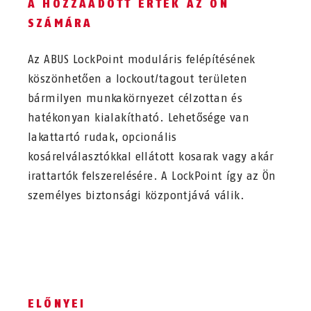
A HOZZÁADOTT ÉRTÉK AZ ÖN
SZÁMÁRA
Az ABUS LockPoint moduláris felépítésének
köszönhetően a lockout/tagout területen
bármilyen munkakörnyezet célzottan és
hatékonyan kialakítható. Lehetősége van
lakattartó rudak, opcionális
kosárelválasztókkal ellátott kosarak vagy akár
irattartók felszerelésére. A LockPoint így az Ön
személyes biztonsági központjává válik.
ELŐNYEI