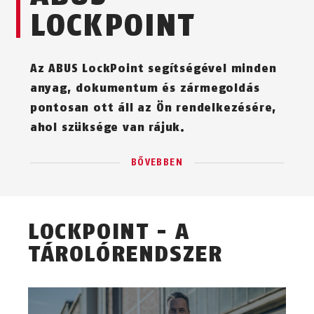
LOCKPOINT
Az ABUS LockPoint segítségével minden
anyag, dokumentum és zármegoldás
pontosan ott áll az Ön rendelkezésére,
ahol szüksége van rájuk.
BŐVEBBEN
LOCKPOINT - A
TÁROLÓRENDSZER