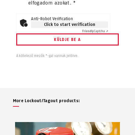
elfogadom azokat. *
Anti-Robot Verification
Click to start verification
Friendly
Captcha ⇗
KÜLDJE BE A
A kötelező mezők *-gal vannak jelölve.
More Lockout/Tagout products: