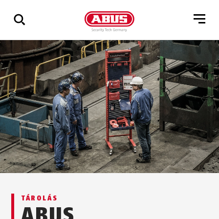
Összes
találat
mutatása
TÁROLÁS
ABUS