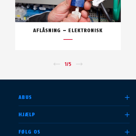
AFLÅSNING – ELEKTRONISK
←
1
/
5
→
VÆLG DIT LAND
ABUS
HJÆLP
Deutschland
United Kingdom
FØLG OS