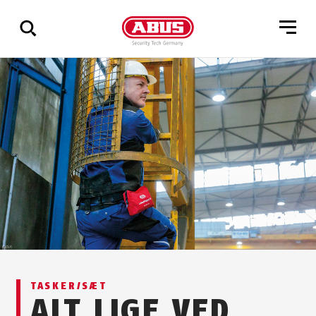
Vis
alle
resultater
TASKER/SÆT
ALT LIGE VED