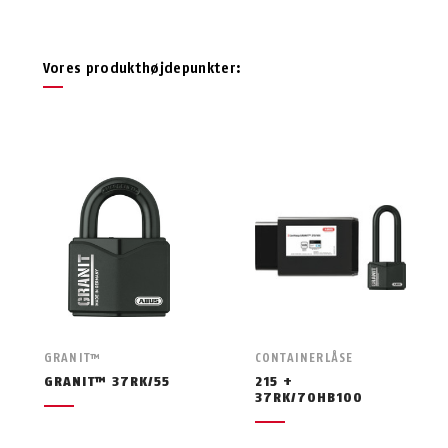
Vores produkthøjdepunkter:
GRANIT™
CONTAINERLÅSE
GRANIT™ 37RK/55
215 +
37RK/70HB100