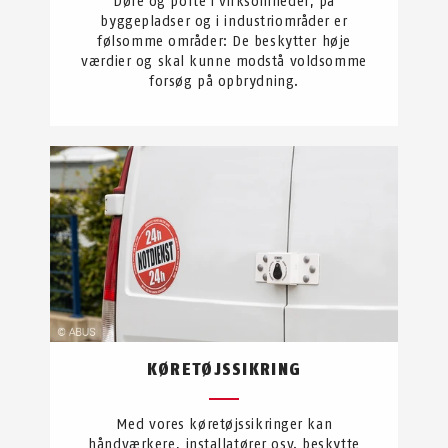
Døre og porte i virksomheder, på
byggepladser og i industriområder er
følsomme områder: De beskytter høje
værdier og skal kunne modstå voldsomme
forsøg på opbrydning.
KØRETØJSSIKRING
Med vores køretøjssikringer kan
håndværkere, installatører osv. beskytte