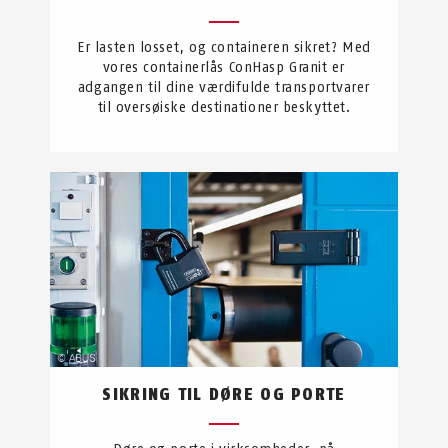
Er lasten losset, og containeren sikret? Med
vores containerlås ConHasp Granit er
adgangen til dine værdifulde transportvarer
til oversøiske destinationer beskyttet.
SIKRING TIL DØRE OG PORTE