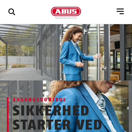
Vis
alle
resultater
ADGANGSKONTROL
SIKKERHED
STARTER VED