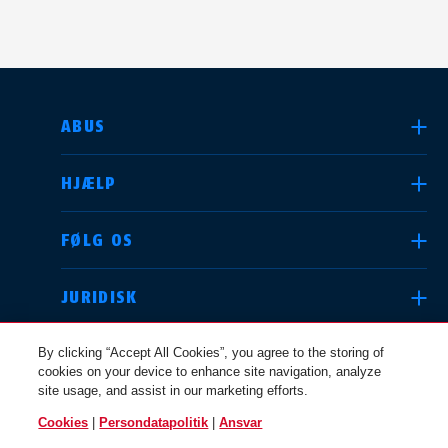
VÆLG DIT LAND
ABUS
HJÆLP
Deutschland
United Kingdom
FØLG OS
JURIDISK
International
USA
By clicking “Accept All Cookies”, you agree to the storing of
cookies on your device to enhance site navigation, analyze
site usage, and assist in our marketing efforts.
Canada
Cookies
|
Persondatapolitik
|
Ansvar
Österreich
EN
FR