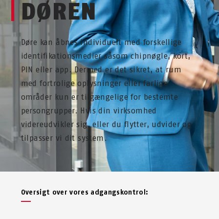
DØREN
Døre kan åbnes individuelt med forskellige
identifikationsmedier såsom chipnøgle, kort,
PIN eller app. Dermed er det sikret, at rum
med fortrolige oplysninger eller farlige
områder kun er tilgængelige for bestemte
persongrupper. Hvis din virksomhed
videreudvikler sig, eller du flytter, udvider og
tilpasser vi dit system.
Oversigt over vores adgangskontrol: