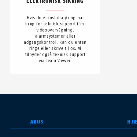
ELEKTRONISK SIKRING
Hvis du er installatør og har
brug for teknisk support ifm.
videoovervågning,
alarmsystemer eller
adgangskontrol, kan du enten
ringe eller skrive til os. Vi
tilbyder også teknisk support
via Team Viewer.
VÆLG DIT LAND
ABUS
HJ