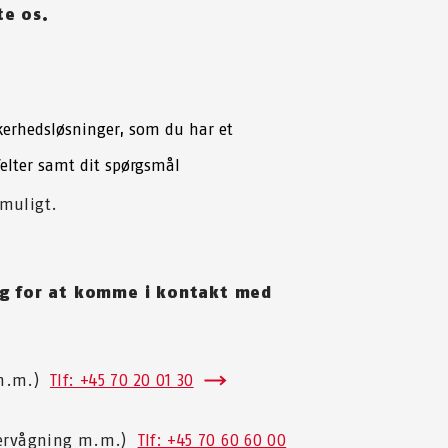
te os.
kkerhedsløsninger, som du har et
felter samt dit spørgsmål
 muligt.
rug for at komme i kontakt med
e m.m.)
Tlf: +45 70 20 01 30
 overvågning m.m.)
Tlf: +45 70 60 60 00