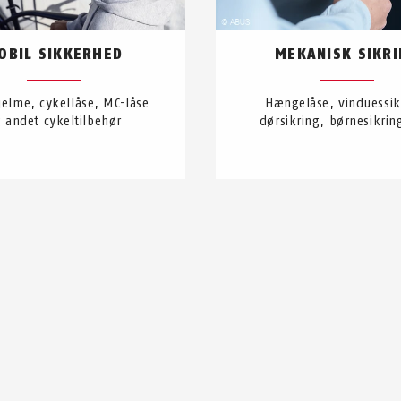
OBIL SIKKERHED
MEKANISK SIKR
jelme, cykellåse, MC-låse
Hængelåse, vinduessik
 andet cykeltilbehør
dørsikring, børnesikri