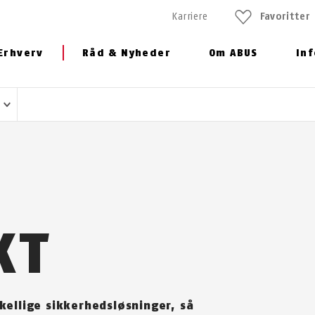
Karriere
Favoritter
Erhverv
Råd & Nyheder
Om ABUS
In
l
KT
kellige sikkerhedsløsninger, så