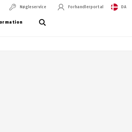
Nøgleservice
Forhandlerportal
DA
formation