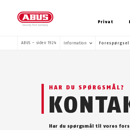
Privat
DU ER HER:
ABUS – siden 1924
Information
Forespørgse
HAR DU SPØRGSMÅL?
KONTA
Har du spørgsmål til vores fors