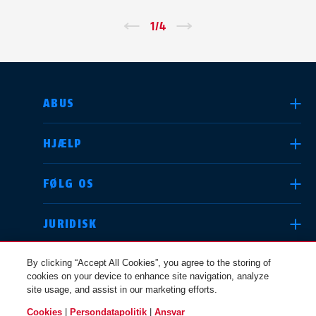
←
1
/
4
→
VÆLG DIT LAND
ABUS
HJÆLP
Deutschland
United Kingdom
FØLG OS
JURIDISK
International
USA
By clicking “Accept All Cookies”, you agree to the storing of
cookies on your device to enhance site navigation, analyze
site usage, and assist in our marketing efforts.
Canada
Cookies
|
Persondatapolitik
|
Ansvar
Österreich