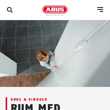
Vis
alle
resultater
DØRE & VINDUER
RUM MED