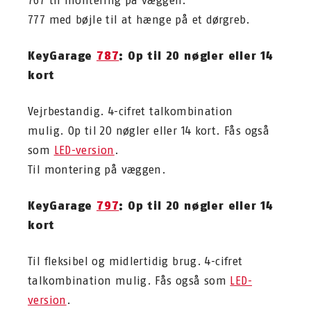
767 til montering på væggen.
777 med bøjle til at hænge på et dørgreb.
KeyGarage
787
: Op til 20 nøgler eller 14
kort
Vejrbestandig. 4-cifret talkombination
mulig. Op til 20 nøgler eller 14 kort. Fås også
som
LED-version
.
Til montering på væggen.
KeyGarage
797
: Op til 20 nøgler eller 14
kort
Til fleksibel og midlertidig brug. 4-cifret
talkombination mulig. Fås også som
LED-
version
.