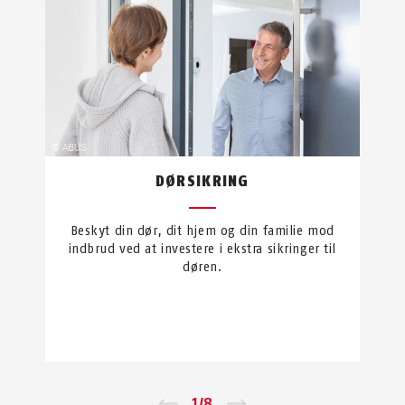
DØRSIKRING
Beskyt din dør, dit hjem og din familie mod
indbrud ved at investere i ekstra sikringer til
døren.
←
1
/
8
→