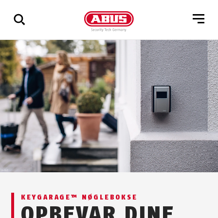
Vis
alle
resultater
KEYGARAGE™ NØGLEBOKSE
OPBEVAR DINE