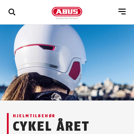
Vis
alle
resultater
HJELMTILBEHØR
CYKEL ÅRET