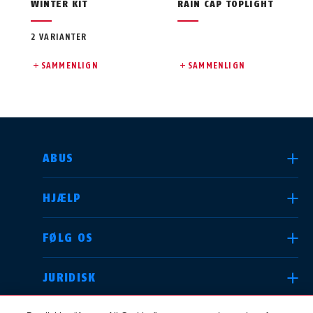
WINTER KIT
RAIN CAP TOPLIGHT
2 VARIANTER
SAMMENLIGN
SAMMENLIGN
VÆLG DIT LAND
ABUS
HJÆLP
Deutschland
United Kingdom
FØLG OS
JURIDISK
International
USA