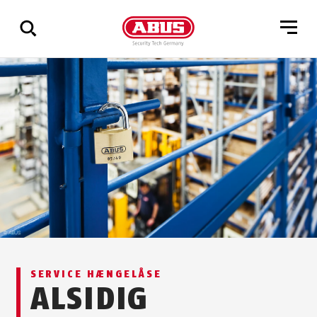
Vis
alle
resultater
SERVICE HÆNGELÅSE
ALSIDIG