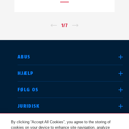
←
1
/
7
→
VÆLG DIT LAND
ABUS
HJÆLP
Deutschland
United Kingdom
FØLG OS
JURIDISK
International
USA
By clicking “Accept All Cookies”, you agree to the storing of
cookies on your device to enhance site navigation, analyze