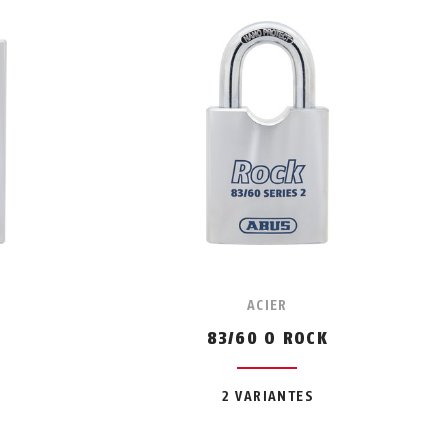
ACIER
K
83/60 O ROCK
2 VARIANTES