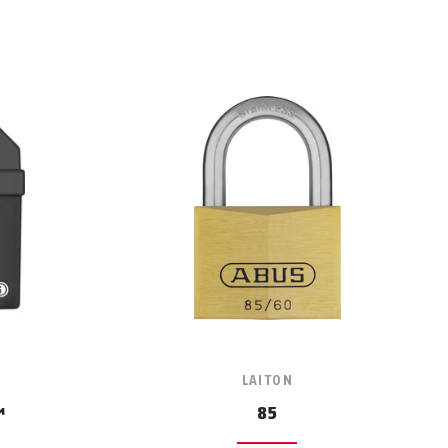
LAITON
™
85