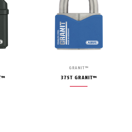
GRANIT™
T™
37ST GRANIT™