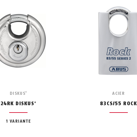
DISKUS
ACIER
®
24RK DISKUS
83CS/55 ROC
®
1 VARIANTE