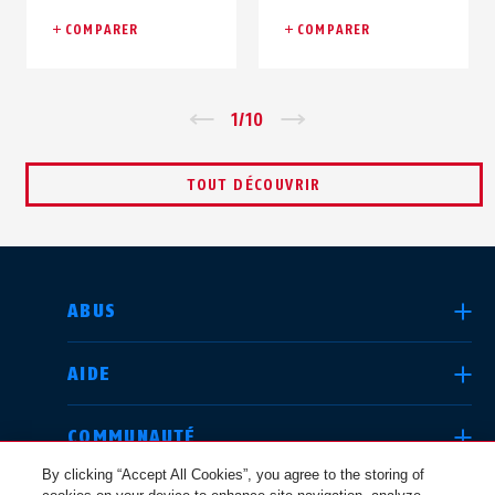
COMPARER
COMPARER
Zurück
1
/
10
Vor
TOUT DÉCOUVRIR
CHOISIR UN PAYS
ABUS
AIDE
Deutschland
United Kingdom
COMMUNAUTÉ
By clicking “Accept All Cookies”, you agree to the storing of