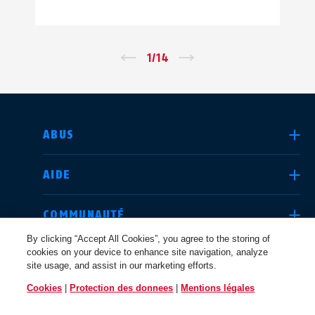
←
1
/
14
→
CHOISIR UN PAYS
ABUS
AIDE
Deutschland
United Kingdom
COMMUNAUTÉ
By clicking “Accept All Cookies”, you agree to the storing of
cookies on your device to enhance site navigation, analyze
QUESTIONS JURIDIQUES
site usage, and assist in our marketing efforts.
International
USA
Cookies
|
Protection des donnees
|
Mentions légales
FRANCE