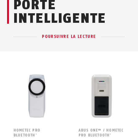
PORTE
INTELLIGENTE
POURSUIVRE LA LECTURE
HOMETEC PRO
ABUS ONE™ / HOMETEC
BLUETOOTH
PRO BLUETOOTH
®
®