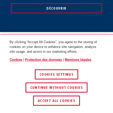
DÉCOUVRIR
By clicking “Accept All Cookies”, you agree to the storing of
cookies on your device to enhance site navigation, analyze
*Avis juridique
site usage, and assist in our marketing efforts.
La marque et les logos Bluetooth® sont des marques déposées
Cookies
|
Protection des donnees
|
Mentions légales
appartenant à Bluetooth® SIG, Inc. et toute utilisation de ces
marques par ABUS se fait sous licence. Les autres marques
COOKIES SETTINGS
commerciales et noms de marque sont la propriété de leurs
détenteurs respectifs.
CONTINUE WITHOUT COOKIES
ACCEPT ALL COOKIES