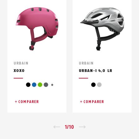
URBAIN
URBAIN
XOXO
URBAN-I 4.0 LR
vert clair
noir
bleu
vert
gris
+
noir
argent
COMPARER
COMPARER
Zurück
1
/
10
Vor