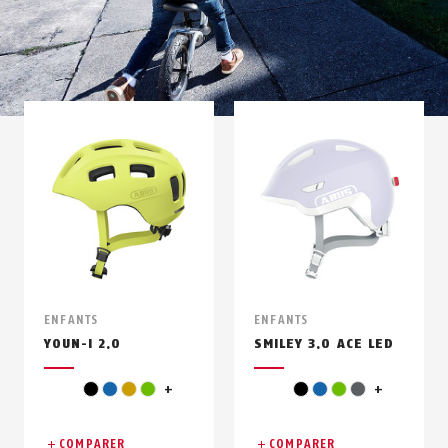
ENFANTS
ENFANTS
YOUN-I 2.0
SMILEY 3.0 ACE LED
gris
vert clair
noir
bleu
or
vert
+
noir
bleu
vert
gris
+
COMPARER
COMPARER