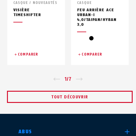
CASQUE / NOUVEAUTÉS
CASQUE
VISIÈRE
FEU ARRIÈRE ACE
TIMESHIFTER
URBAN-I
4.0/TAIPAN/HYBAN
3.0
noir
COMPARER
COMPARER
Zurück
1
/
7
Vor
TOUT DÉCOUVRIR
CHOISIR UN PAYS
ABUS