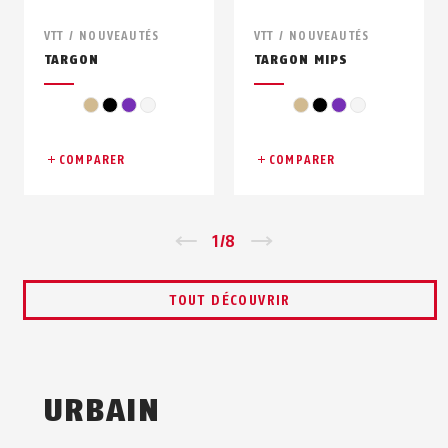
VTT / NOUVEAUTÉS
VTT / NOUVEAUTÉS
TARGON
TARGON MIPS
beige
noir
violet
blanc
beige
noir
violet
blanc
COMPARER
COMPARER
Zurück
1
/
8
Vor
TOUT DÉCOUVRIR
URBAIN