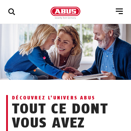
Affichage
de
tous
les
résultats
DÉCOUVREZ L’UNIVERS ABUS
TOUT CE DONT
VOUS AVEZ