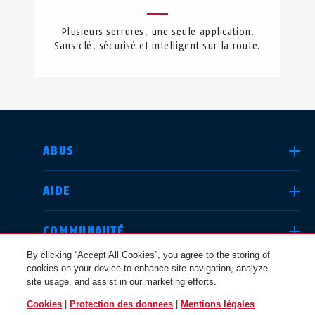
Plusieurs serrures, une seule application.
Sans clé, sécurisé et intelligent sur la route.
CHOISIR UN PAYS
ABUS
AIDE
Deutschland
United Kingdom
COMMUNAUTÉ
By clicking “Accept All Cookies”, you agree to the storing of
cookies on your device to enhance site navigation, analyze
QUESTIONS JURIDIQUES
site usage, and assist in our marketing efforts.
International
USA
Cookies
|
Protection des donnees
|
Mentions légales