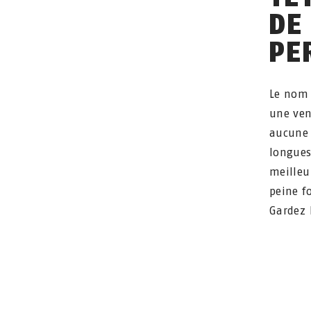
DE
PE
Le nom 
une ven
aucune 
longues
meilleu
peine fo
Gardez 