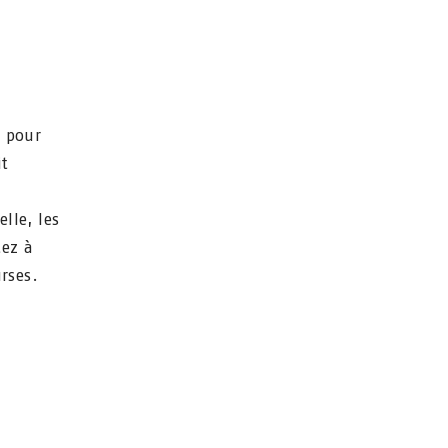
u pour
it
lle, les
tez à
urses.