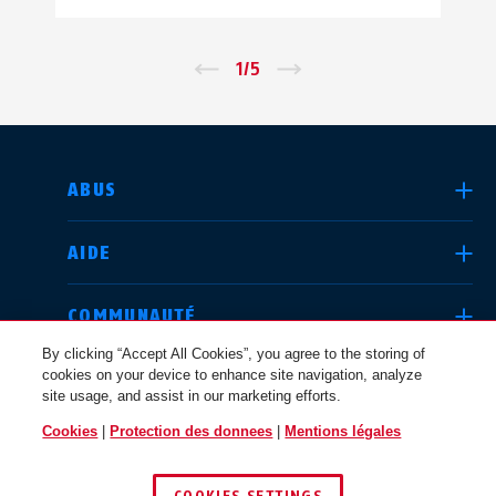
←
1
/
5
→
CHOISIR UN PAYS
ABUS
AIDE
Deutschland
United Kingdom
COMMUNAUTÉ
By clicking “Accept All Cookies”, you agree to the storing of
cookies on your device to enhance site navigation, analyze
QUESTIONS JURIDIQUES
site usage, and assist in our marketing efforts.
International
USA
Cookies
|
Protection des donnees
|
Mentions légales
FRANCE