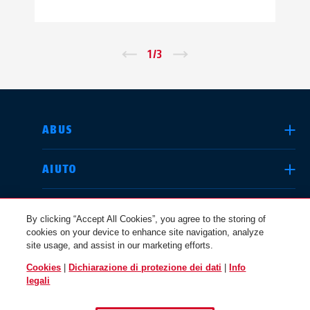
←
1
/
3
→
SELEZIONA UN PAESE
ABUS
AIUTO
Deutschland
United Kingdom
COMUNITÀ
By clicking “Accept All Cookies”, you agree to the storing of
cookies on your device to enhance site navigation, analyze
site usage, and assist in our marketing efforts.
QUESTIONI LEGALI
Cookies
|
Dichiarazione di protezione dei dati
|
Info
International
USA
legali
ITALIA