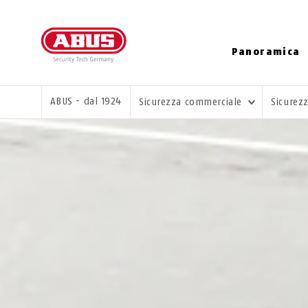
Panoramica
TI TROVI QUI:
ABUS - dal 1924
Sicurezza commerciale
Sicurez