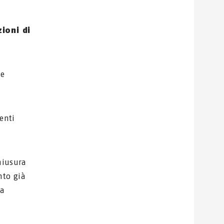
ioni di
ne
enti
hiusura
nto già
la