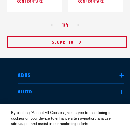
CONFRONTARE
CONFRONTARE
Zurück
1
/
4
Vor
SCOPRI TUTTO
SELEZIONA UN PAESE
ABUS
AIUTO
Deutschland
United Kingdom
COMUNITÀ
By clicking “Accept All Cookies”, you agree to the storing of
cookies on your device to enhance site navigation, analyze
site usage, and assist in our marketing efforts.
QUESTIONI LEGALI