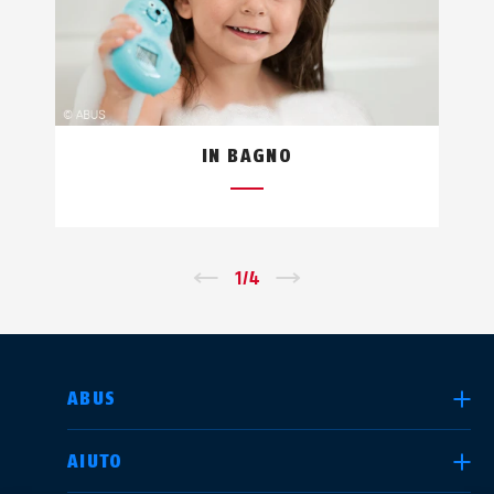
IN BAGNO
←
1
/
4
→
SELEZIONA UN PAESE
ABUS
AIUTO