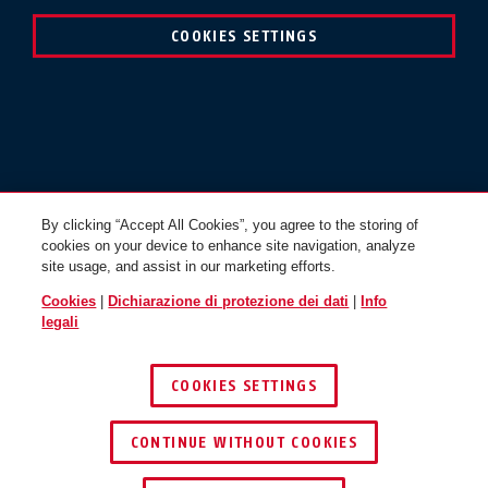
Lucchetti
COOKIES SETTINGS
Protezione antincendio
INSERISCI INDIRIZZO
By clicking “Accept All Cookies”, you agree to the storing of
cookies on your device to enhance site navigation, analyze
site usage, and assist in our marketing efforts.
Inserisca la via, il numero civico, la città o il
Cookies
|
Dichiarazione di protezione dei dati
|
Info
CAP
legali
CERCA
COOKIES SETTINGS
CONTINUE WITHOUT COOKIES
Land