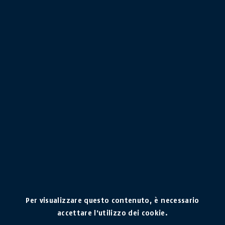
TROVA CONCESSIONARI
VICINO A TE
Filtra rivenditori
Due ruote
Finestre e porte
Sistemi di allarme
Per visualizzare questo contenuto, è necessario
Videosorveglianza
accettare l'utilizzo dei cookie.