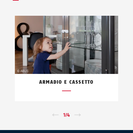
ARMADIO E CASSETTO
←
1
/
4
→