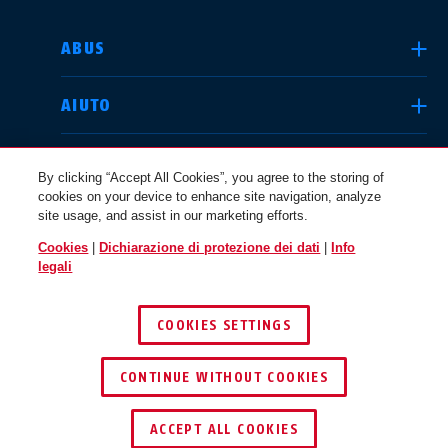
SELEZIONA UN PAESE
ABUS
AIUTO
Deutschland
United Kingdom
COMUNITÀ
By clicking “Accept All Cookies”, you agree to the storing of
cookies on your device to enhance site navigation, analyze
site usage, and assist in our marketing efforts.
QUESTIONI LEGALI
Cookies
|
Dichiarazione di protezione dei dati
|
Info
International
USA
legali
ITALIA
COOKIES SETTINGS
Canada
© 2026 ABUS
Österreich
EN
FR
CONTINUE WITHOUT COOKIES
ACCEPT ALL COOKIES
Nederland
Polska