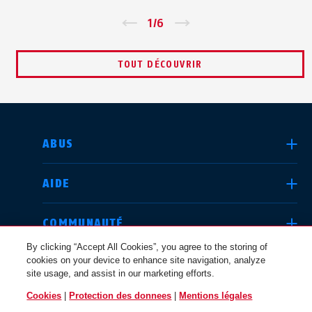
Zurück
1
/
6
Vor
TOUT DÉCOUVRIR
CHOISIR UN PAYS
ABUS
AIDE
Deutschland
United Kingdom
COMMUNAUTÉ
By clicking “Accept All Cookies”, you agree to the storing of
cookies on your device to enhance site navigation, analyze
QUESTIONS JURIDIQUES
site usage, and assist in our marketing efforts.
International
USA
Cookies
|
Protection des donnees
|
Mentions légales