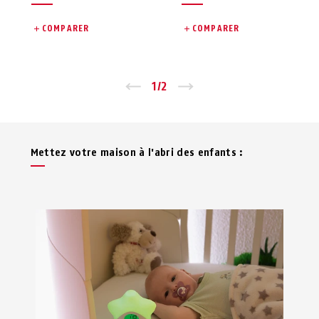
COMPARER
COMPARER
Zurück
1
/
2
Vor
Mettez votre maison à l'abri des enfants :