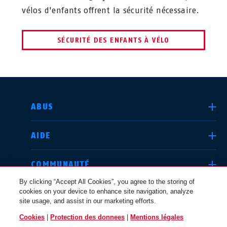
vélos d'enfants offrent la sécurité nécessaire.
SÉCURITÉ DES ENFANTS À VÉLO
CHOISIR UN PAYS
ABUS
AIDE
Deutschland
United Kingdom
COMMUNAUTÉ
By clicking “Accept All Cookies”, you agree to the storing of
cookies on your device to enhance site navigation, analyze
QUESTIONS JURIDIQUES
site usage, and assist in our marketing efforts.
International
USA
Cookies
|
Protection des donnees
|
Mentions légales