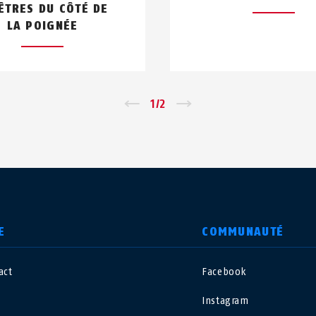
ÊTRES DU CÔTÉ DE
LA POIGNÉE
←
1
/
2
→
E
COMMUNAUTÉ
act
Facebook
nited Kingdom
International
Instagram