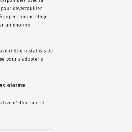
disponibles avec la
pour déverrouiller
 équiper chaque étage
ter un énorme
uvent être installées de
tée pour s'adapter à
vec alarme
tive d'effraction et