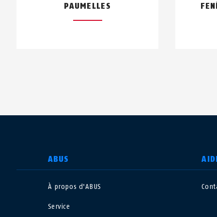
PAUMELLES
FEN
CHOISIR UN PAYS
ABUS
AID
À propos d'ABUS
Cont
Deutschland
U
Service