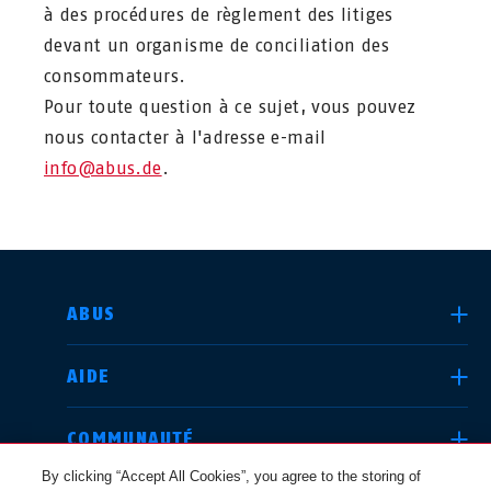
à des procédures de règlement des litiges
devant un organisme de conciliation des
consommateurs.
Pour toute question à ce sujet, vous pouvez
nous contacter à l'adresse e-mail
info@abus.de
.
CHOISIR UN PAYS
ABUS
AIDE
Deutschland
United Kingdom
COMMUNAUTÉ
By clicking “Accept All Cookies”, you agree to the storing of