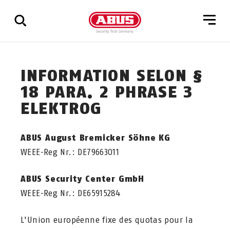
Affichage
INFORMATION SELON §
de
tous
18 PARA. 2 PHRASE 3
les
ELEKTROG
résultats
ABUS August Bremicker Söhne KG
WEEE-Reg Nr.: DE79663011
ABUS Security Center GmbH
WEEE-Reg Nr.: DE65915284
L'Union européenne fixe des quotas pour la