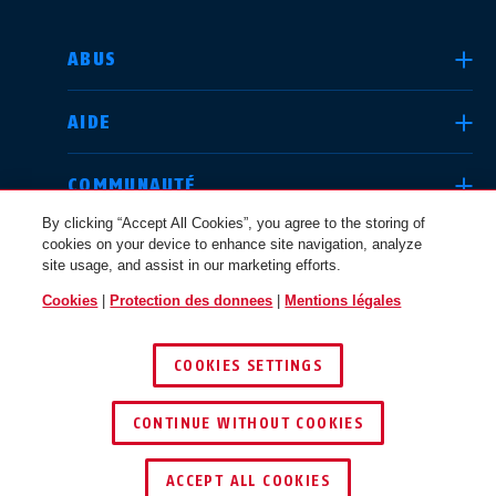
CHOISIR UN PAYS
ABUS
AIDE
Deutschland
United Kingdom
COMMUNAUTÉ
By clicking “Accept All Cookies”, you agree to the storing of
cookies on your device to enhance site navigation, analyze
QUESTIONS JURIDIQUES
site usage, and assist in our marketing efforts.
International
USA
Cookies
|
Protection des donnees
|
Mentions légales
BELGIQUE / FR
COOKIES SETTINGS
Canada
© 2026 ABUS
Österreich
EN
FR
CONTINUE WITHOUT COOKIES
ACCEPT ALL COOKIES