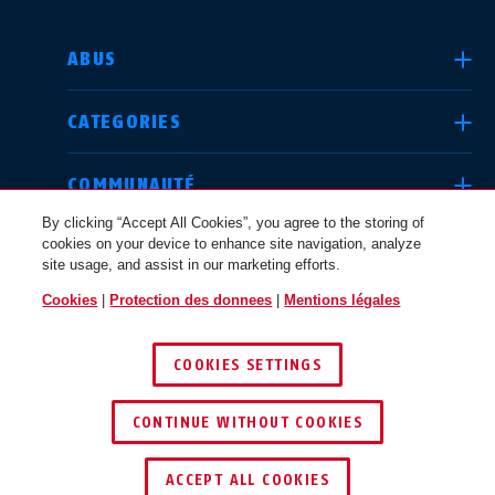
CHOISIR UN PAYS
ABUS
CATEGORIES
Deutschland
United Kingdom
COMMUNAUTÉ
By clicking “Accept All Cookies”, you agree to the storing of
cookies on your device to enhance site navigation, analyze
QUESTIONS JURIDIQUES
site usage, and assist in our marketing efforts.
International
USA
Cookies
|
Protection des donnees
|
Mentions légales
CANADA / FR
COOKIES SETTINGS
Canada
© 2026 ABUS
Österreich
EN
FR
CONTINUE WITHOUT COOKIES
ACCEPT ALL COOKIES