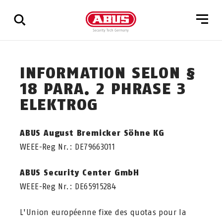
Affichage
INFORMATION SELON §
de
tous
18 PARA. 2 PHRASE 3
les
ELEKTROG
résultats
ABUS August Bremicker Söhne KG
WEEE-Reg Nr.: DE79663011
ABUS Security Center GmbH
WEEE-Reg Nr.: DE65915284
L'Union européenne fixe des quotas pour la