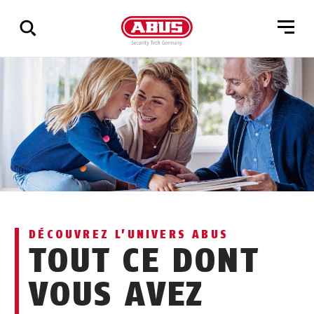
Affichage
de
tous
les
résultats
DÉCOUVREZ L’UNIVERS ABUS
TOUT CE DONT
VOUS AVEZ