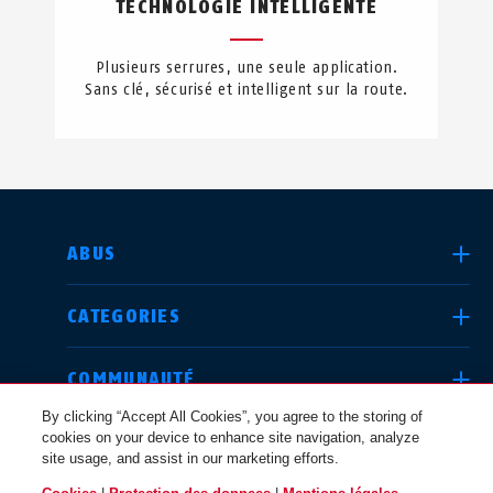
TECHNOLOGIE INTELLIGENTE
Plusieurs serrures, une seule application.
Sans clé, sécurisé et intelligent sur la route.
CHOISIR UN PAYS
ABUS
CATEGORIES
Deutschland
United Kingdom
COMMUNAUTÉ
By clicking “Accept All Cookies”, you agree to the storing of
cookies on your device to enhance site navigation, analyze
QUESTIONS JURIDIQUES
site usage, and assist in our marketing efforts.
International
USA