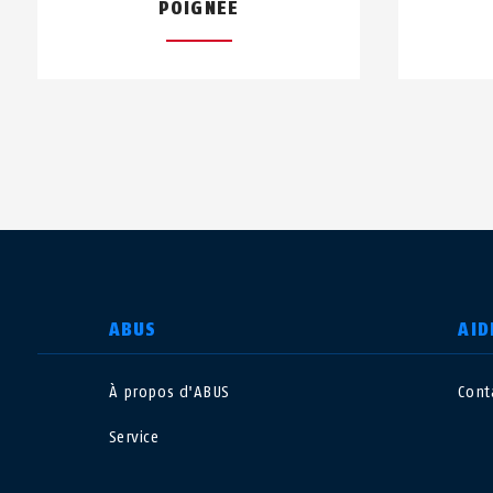
POIGNÉE
CHOISIR UN PAYS
ABUS
AID
À propos d'ABUS
Cont
Deutschland
U
Service
Canada
Ö