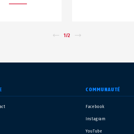
←
1
/
2
→
E
COMMUNAUTÉ
act
Facebook
nited Kingdom
International
Instagram
sterreich
Nederland
YouTube