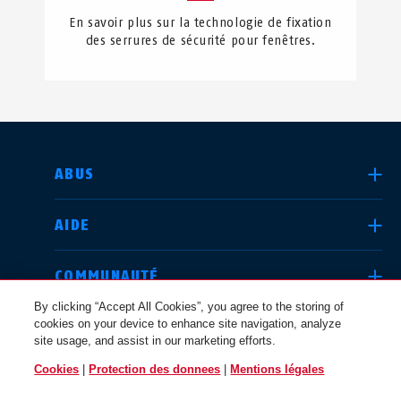
En savoir plus sur la technologie de fixation
des serrures de sécurité pour fenêtres.
CHOISIR UN PAYS
ABUS
AIDE
Deutschland
United Kingdom
COMMUNAUTÉ
By clicking “Accept All Cookies”, you agree to the storing of
cookies on your device to enhance site navigation, analyze
QUESTIONS JURIDIQUES
site usage, and assist in our marketing efforts.
International
USA
Cookies
|
Protection des donnees
|
Mentions légales
BELGIQUE / FR