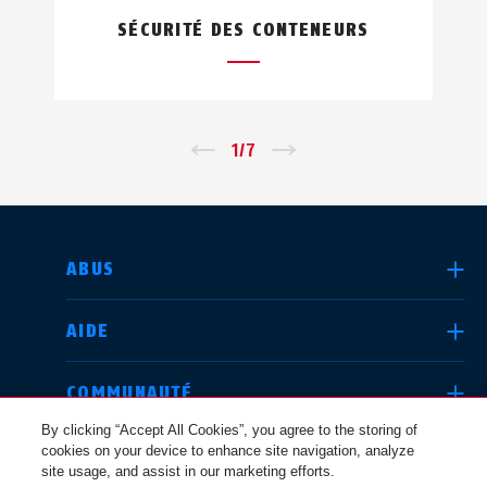
SÉCURITÉ DES CONTENEURS
←
1
/
7
→
CHOISIR UN PAYS
ABUS
AIDE
Deutschland
United Kingdom
COMMUNAUTÉ
By clicking “Accept All Cookies”, you agree to the storing of
cookies on your device to enhance site navigation, analyze
QUESTIONS JURIDIQUES
site usage, and assist in our marketing efforts.