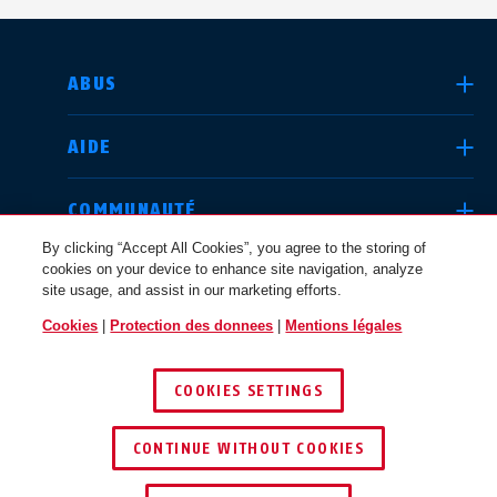
CHOISIR UN PAYS
ABUS
AIDE
Deutschland
United Kingdom
COMMUNAUTÉ
By clicking “Accept All Cookies”, you agree to the storing of
cookies on your device to enhance site navigation, analyze
QUESTIONS JURIDIQUES
site usage, and assist in our marketing efforts.
International
USA
Cookies
|
Protection des donnees
|
Mentions légales
BELGIQUE / FR
COOKIES SETTINGS
Canada
© 2026 ABUS
Österreich
EN
FR
CONTINUE WITHOUT COOKIES