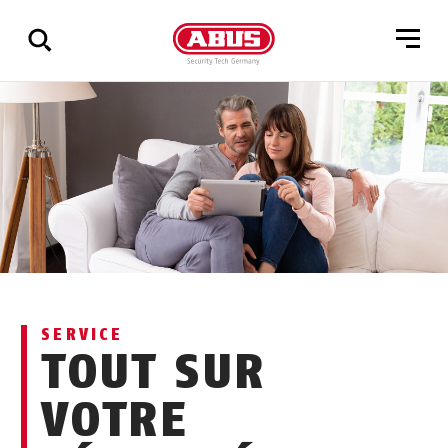
Affichage
de
tous
les
résultats
SERVICE
TOUT SUR
VOTRE