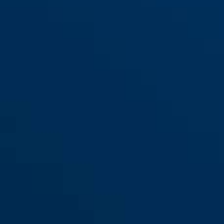
Alarmbox + antivol à chaîne
blue
noir
Catena 6806K/75 noir
Alarmbox bleu
schwarz
Alarmbox noir