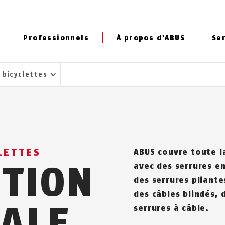
Professionnels
À propos d'ABUS
Se
 bicyclettes
LETTES
ABUS couvre toute l
CTION
avec des serrures en
des serrures pliante
des câbles blindés, 
ALE
serrures à câble.