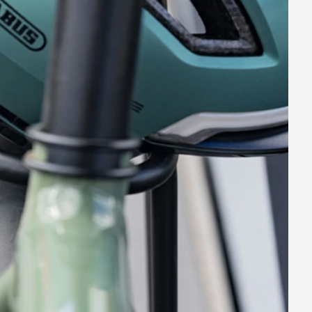
ES
SERRURES SPÉCIALES /
SERRURES À EMPREINTES
OP
DIGITALES
ABUS TOUCH™ 57