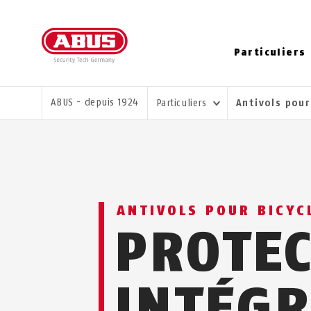
Particuliers
VOUS ÊTES ICI:
ABUS - depuis 1924
Particuliers
Antivols pour
ANTIVOLS POUR BICYC
PROTE
INTÉGR