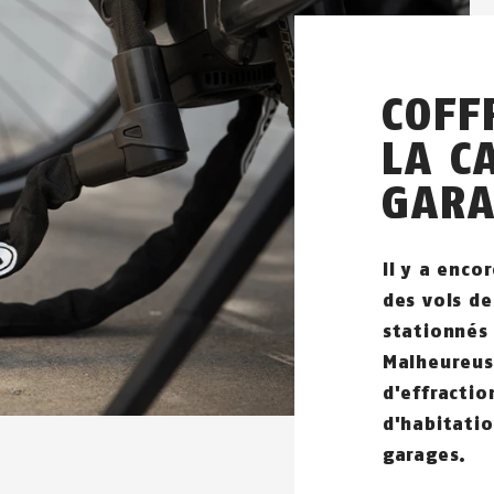
COFF
LA C
GAR
Il y a enco
des vols de
stationnés 
Malheureuse
d'effractio
d'habitatio
garages.