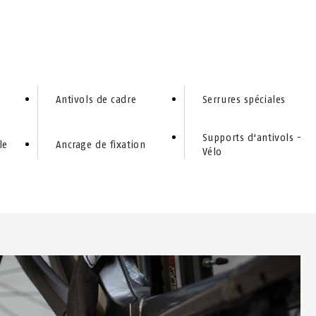
PLIABLES
CHAÎNES ANTIVOLS
S
Antivols de cadre
Serrures spéciales
Supports d‘antivols -
le
Ancrage de fixation
Vélo