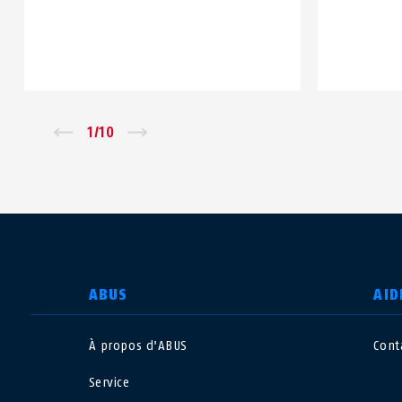
Zurück
1
/
10
Vor
CHOISIR UN PAYS
ABUS
AID
À propos d'ABUS
Cont
Deutschland
U
Service