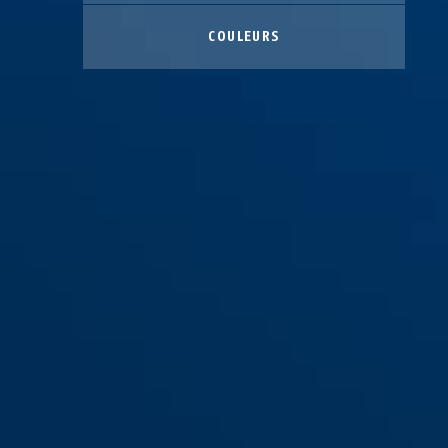
COULEURS
Combiflex™ 2501/65
black