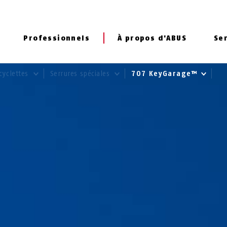
Professionnels
À propos d'ABUS
Se
cyclettes
Serrures spéciales
707 KeyGarage™