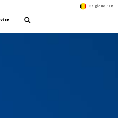
Belgique
/
FR
rvice