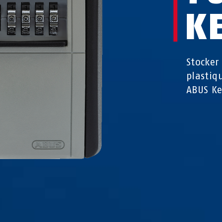
K
Stocker
plastiq
ABUS K