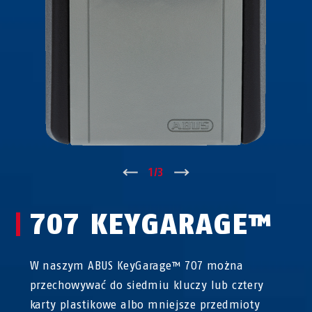
↑
1
/
3
↓
707 KEYGARAGE™
W naszym ABUS KeyGarage™ 707 można
przechowywać do siedmiu kluczy lub cztery
karty plastikowe albo mniejsze przedmioty