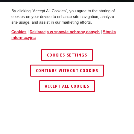
By clicking “Accept All Cookies”, you agree to the storing of
cookies on your device to enhance site navigation, analyze
site usage, and assist in our marketing efforts.
BEZPIECZEŃSTWO
Cookies
|
Deklaracja w sprawie ochrony danych
|
Stopka
ZGODNIE Z PLANEM
informacyjna
COOKIES SETTINGS
SYSTEM ALARMOWY SECORIS
CONTINUE WITHOUT COOKIES
1
/
3
ACCEPT ALL COOKIES