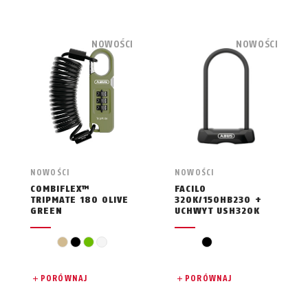
NOWOŚCI
NOWOŚCI
NOWOŚCI
NOWOŚCI
COMBIFLEX™
FACILO
TRIPMATE 180 OLIVE
320K/150HB230 +
GREEN
UCHWYT USH320K
beż
czarny
zielony
biały
czarny
PORÓWNAJ
PORÓWNAJ