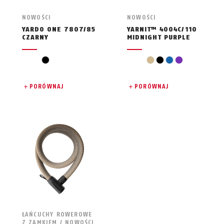
NOWOŚCI
NOWOŚCI
YARDO ONE 7807/85
YARNIT™ 4004C/110
CZARNY
MIDNIGHT PURPLE
czarny
beż
czarny
niebieski
fiolet
PORÓWNAJ
PORÓWNAJ
ŁAŃCUCHY ROWEROWE
Z ZAMKIEM / NOWOŚCI