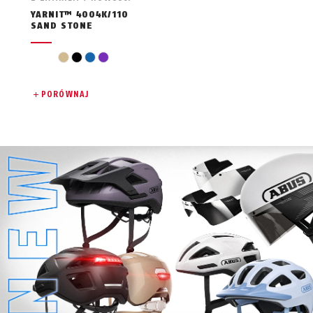
YARNIT™ 4004K/110
SAND STONE
beż
czarny
niebieski
fiolet
PORÓWNAJ