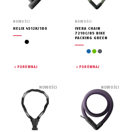
NOWOŚCI
NOWOŚCI
HELIX 4512K/180
IVERA CHAIN
7210C/85 BIKE
PACKING GREEN
czarny
niebieski
zielony
szary
PORÓWNAJ
PORÓWNAJ
NOWOŚCI
NOWOŚCI