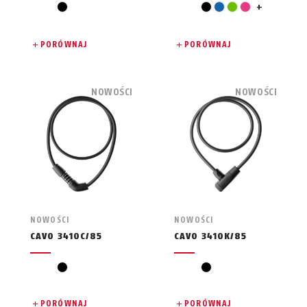
czerwony
czarny
czarny
niebieski
zielony
różowy
+
PORÓWNAJ
PORÓWNAJ
NOWOŚCI
NOWOŚCI
NOWOŚCI
NOWOŚCI
CAVO 3410C/85
CAVO 3410K/85
czarny
czarny
PORÓWNAJ
PORÓWNAJ