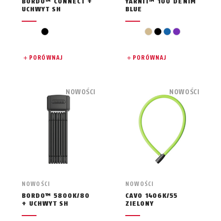
BORDO™ CONNECT +
YARNIT™ 100 DENIM
UCHWYT SH
BLUE
czarny
beż
czarny
niebieski
fiolet
PORÓWNAJ
PORÓWNAJ
NOWOŚCI
NOWOŚCI
NOWOŚCI
NOWOŚCI
BORDO™ 5800K/80
CAVO 1406K/55
+ UCHWYT SH
ZIELONY