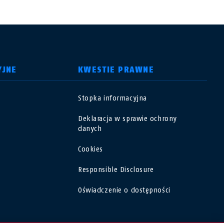
YJNE
KWESTIE PRAWNE
Stopka informacyjna
USA
Deklaracja w sprawie ochrony
danych
Polska
Cookies
España
Responsible Disclosure
Oświadczenie o dostępności
Magyarország
România