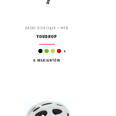
KASKI DZIECIĘCE / MTB
YOUDROP
srebrny
czarny
zielony
jasnozielony
czerwony
+
6 WARIANTÓW