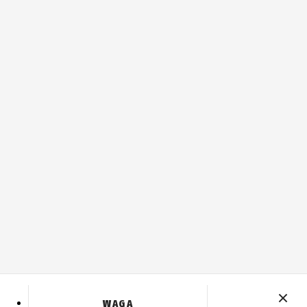
Resetu
WAGA