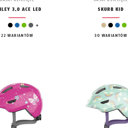
ILEY 3.0 ACE LED
SKURB KID
jasnozielony
szar
czarny
niebieski
zielony
szary
+
beż
czarny
niebi
z
22 WARIANTÓW
30 WARIANTÓW