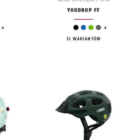
YOUDROP FF
y
jasnozielony
eski
ielony
+
czarny
niebieski
zielony
szary
+
12 WARIANTÓW