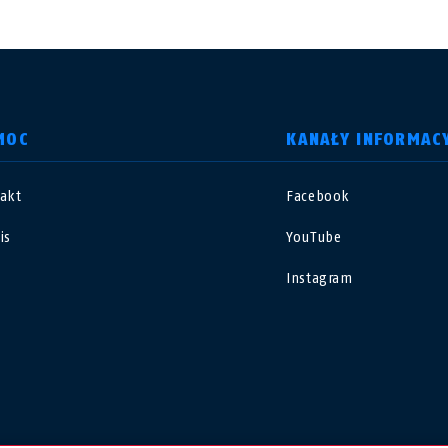
MOC
KANAŁY INFORMAC
akt
Facebook
nited Kingdom
International
is
YouTube
sterreich
Nederland
Instagram
elgië
Schweiz
NL
FR
DE
FR
rance
Sverige
orge
Portugal