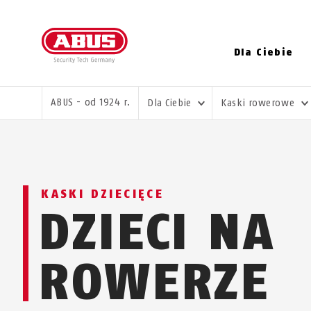
Dla Ciebie
JESTEŚ TUTAJ:
ABUS - od 1924 r.
Dla Ciebie
Kaski rowerowe
KASKI DZIECIĘCE
DZIECI NA
ROWERZE