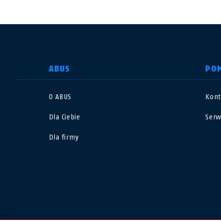
WYBIERZ KRAJ
ABUS
PO
O ABUS
Kont
Deutschland
U
Dla Ciebie
Serw
Canada
Ö
Dla firmy
EN
FR
Italia
B
México
F
Danmark
N