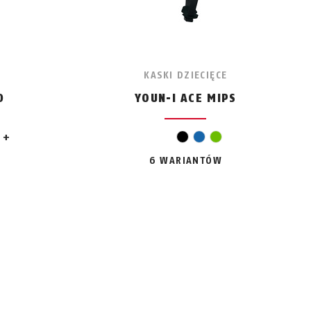
KASKI DZIECIĘCE
D
YOUN-I ACE MIPS
wony
y
óżowy
+
czarny
niebieski
zielony
6 WARIANTÓW