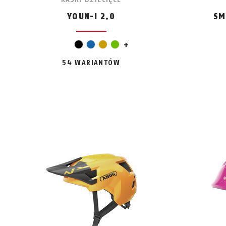
YOUN-I 2.0
SM
szary
czarny
niebieski
złoto
zielony
+
54 WARIANTÓW