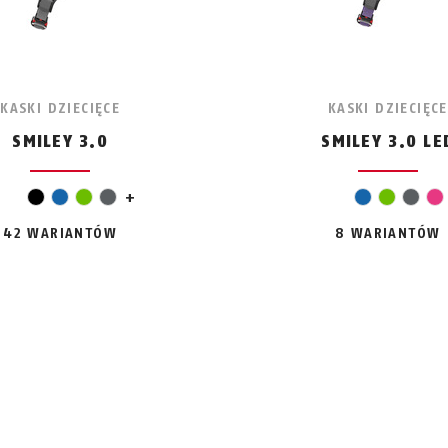
KASKI DZIECIĘCE
KASKI DZIECIĘCE
SMILEY 3.0
SMILEY 3.0 LE
pomarańczowy
czer
czarny
niebieski
zielony
szary
+
niebieski
zielony
szar
r
42 WARIANTÓW
8 WARIANTÓW