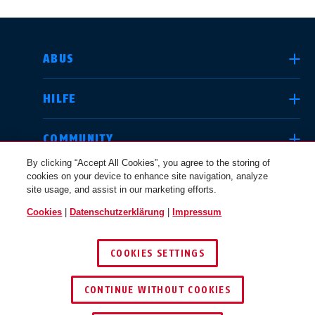
LAND AUSWÄHLEN
ABUS
HILFE
Deutschland
United Kingdom
COMMUNITY
By clicking “Accept All Cookies”, you agree to the storing of
cookies on your device to enhance site navigation, analyze
RECHTLICHES
site usage, and assist in our marketing efforts.
International
USA
Cookies
|
Datenschutzerklärung
|
Impressum
ÖSTERREICH
COOKIES SETTINGS
Canada
© 2026 ABUS
Österreich
EN
FR
CONTINUE WITHOUT COOKIES