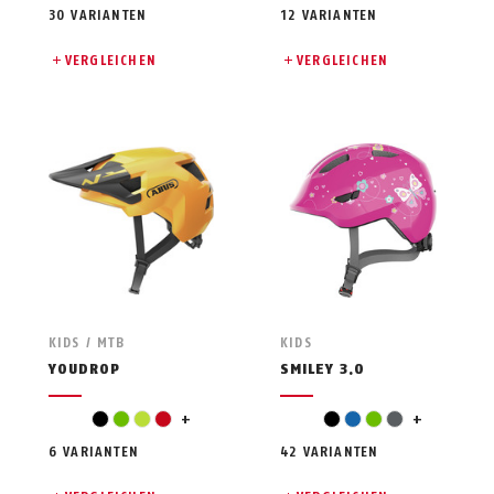
30 VARIANTEN
12 VARIANTEN
VERGLEICHEN
VERGLEICHEN
KIDS / MTB
KIDS
YOUDROP
SMILEY 3.0
silver
orange
black
green
light green
red
+
black
blue
green
grey
+
6 VARIANTEN
42 VARIANTEN