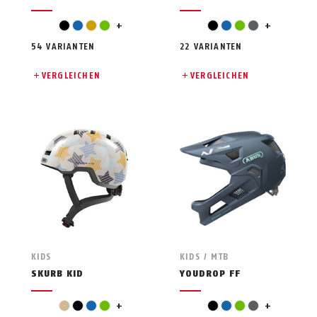
grey
light green
black
blue
gold
green
+
black
blue
green
grey
+
54 VARIANTEN
22 VARIANTEN
VERGLEICHEN
VERGLEICHEN
KIDS
KIDS / MTB
SKURB KID
YOUDROP FF
grey
light green
beige
black
blue
green
+
black
blue
green
grey
+