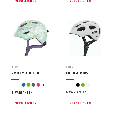
VERGLEICHEN
VERGLEICHEN
KIDS
KIDS
SMILEY 3.0 LED
YOUN-I MIPS
red
blue
green
grey
pink
+
black
green
white
6 VARIANTEN
8 VARIANTEN
VERGLEICHEN
VERGLEICHEN