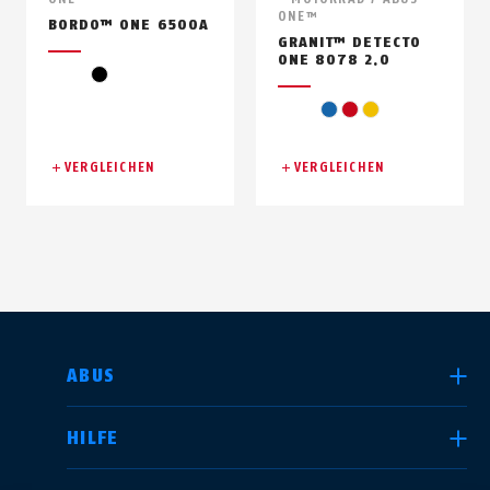
ONE™
BORDO™ ONE 6500A
GRANIT™ DETECTO
ONE 8078 2.0
black
blue
red
yellow
VERGLEICHEN
VERGLEICHEN
LAND AUSWÄHLEN
ABUS
HILFE