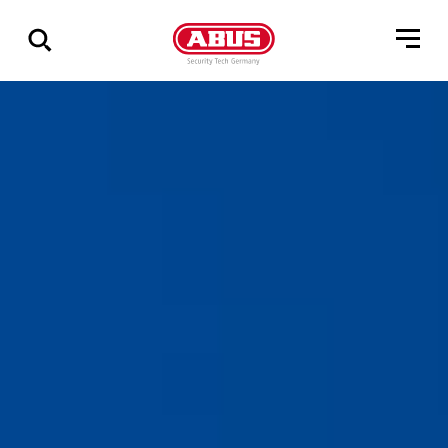
Zeige
alle
Ergebnisse