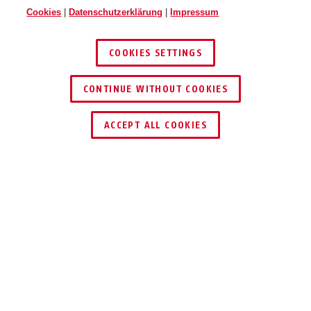
Cookies
|
Datenschutzerklärung
|
Impressum
COOKIES SETTINGS
CONTINUE WITHOUT COOKIES
SCHLÜSSEL­SERVICE
HÄNDLER FINDEN
ACCEPT ALL COOKIES
Beschreibung
BORDO™ ONE 6500A
KEYLESS IS MORE