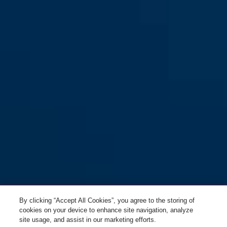
black
BORDO™ One 6500A/110 RC
BORDO™ One 6500A/110
schwarz + Fernbedienung +
schwarz + Halter SH
Halter SH
By clicking “Accept All Cookies”, you agree to the storing of
cookies on your device to enhance site navigation, analyze
site usage, and assist in our marketing efforts.