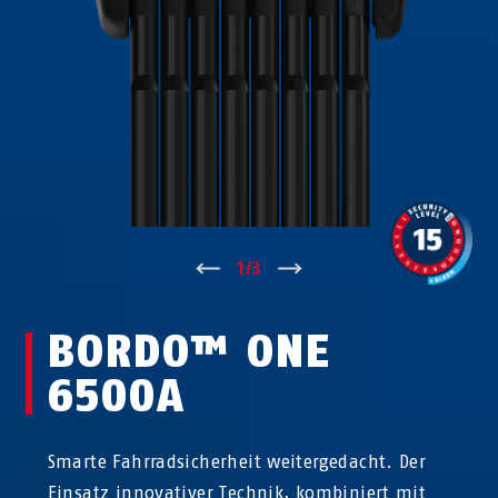
↑
1
/
3
↓
BORDO™ ONE
6500A
Smarte Fahrradsicherheit weitergedacht. Der
Einsatz innovativer Technik, kombiniert mit