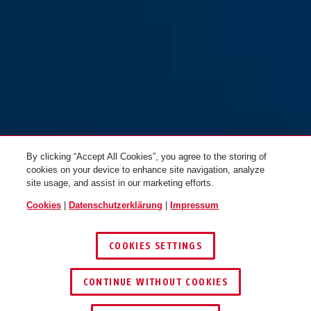
BORDO GRANIT™ 6500K/90
schwarz + Halter SH
By clicking “Accept All Cookies”, you agree to the storing of
cookies on your device to enhance site navigation, analyze
site usage, and assist in our marketing efforts.
Cookies
|
Datenschutzerklärung
|
Impressum
COOKIES SETTINGS
CONTINUE WITHOUT COOKIES
SCHLÜSSEL­SERVICE
HÄNDLER FINDEN