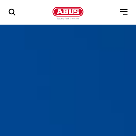
Zeige
alle
Ergebnisse