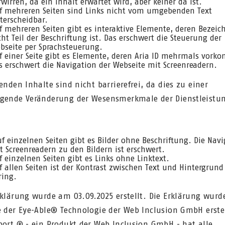
rwirren, da ein Inhalt erwartet wird, aber keiner da ist.
f mehreren Seiten sind Links nicht vom umgebenden Text
terscheidbar.
f mehreren Seiten gibt es interaktive Elemente, deren Bezei
cht Teil der Beschriftung ist. Das erschwert die Steuerung der
bseite per Sprachsteuerung.
f einer Seite gibt es Elemente, deren Aria ID mehrmals vor
s erschwert die Navigation der Webseite mit Screenreadern.
genden Inhalte sind nicht barrierefrei, da dies zu einer
gende Veränderung der Wesensmerkmale der Dienstleistu
f einzelnen Seiten gibt es Bilder ohne Beschriftung. Die Nav
t Screenreadern zu den Bildern ist erschwert.
f einzelnen Seiten gibt es Links ohne Linktext.
f allen Seiten ist der Kontrast zwischen Text und Hintergrund
ring.
rklärung wurde am 03.09.2025 erstellt. Die Erklärung wurd
e der Eye-Able® Technologie der Web Inclusion GmbH erstel
port ® - ein Produkt der Web Inclusion GmbH - hat alle