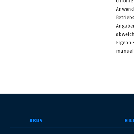
Chrome 
Anwendu
Betrieb
Angaben
abweich
Ergebni
manuell
LAND AUSWÄHLEN
ABUS
HIL