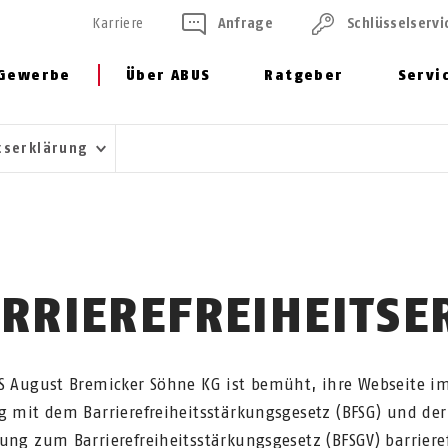
Karriere
Anfrage
Schlüssel­servi
Gewerbe
Über ABUS
Ratgeber
Servi
itserklärung
RRIEREFREIHEITS
S August Bremicker Söhne KG ist bemüht, ihre Webseite i
g mit dem Barrierefreiheitsstärkungsgesetz (BFSG) und der
ung zum Barrierefreiheitsstärkungsgesetz (BFSGV) barrieref