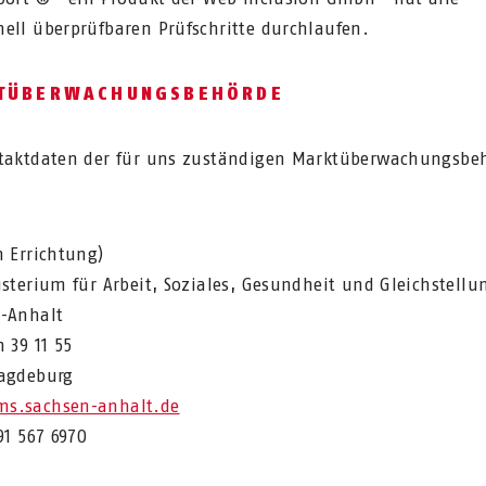
ell überprüfbaren Prüfschritte durchlaufen.
TÜBERWACHUNGSBEHÖRDE
taktdaten der für uns zuständigen Marktüberwachungsbe
n Errichtung)
isterium für Arbeit, Soziales, Gesundheit und Gleichstellu
-Anhalt
 39 11 55
agdeburg
s.sachsen-anhalt.de
91 567 6970