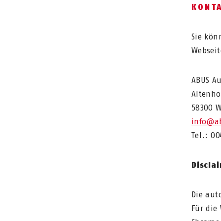
KONT
Sie kön
Webseit
ABUS Au
Altenho
58300 W
info@a
Tel.: 00
Discla
Die aut
Für die