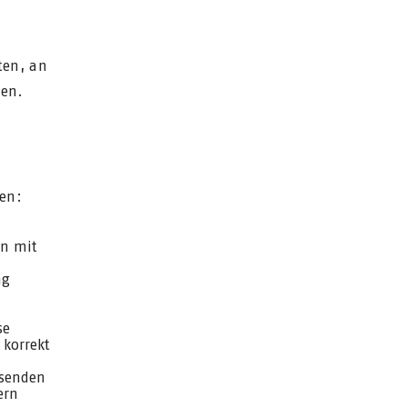
ten, an
nen.
en:
on mit
ng
se
 korrekt
ssenden
ern