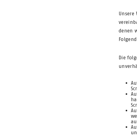
Unsere 
vereinb
denen w
Folgend
Die folg
unverhä
Au
Sc
Au
ha
Sc
Au
we
au
Au
un