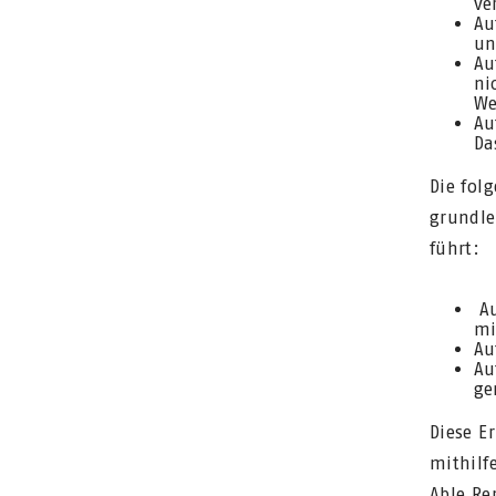
ve
Au
un
Au
ni
We
Au
Da
Die fol
grundle
führt:
Au
mi
Au
Au
ge
Diese E
mithilf
Able Re