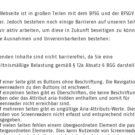
Webseite ist in großen Teilen mit dem BFSG und der BFSGV
ar. Jedoch bestehen noch einige Barrieren auf unseren Sei
ir aktiv arbeiten, um diese in Zukunft beseitigen zu kön
e Ausnahmen und Unvereinbarkeiten bestehen:
enden Inhalte sind nicht barrierefrei, da Sie eine
ltnismäßige Belastung gemäß § 12a Absatz 6 BGG darstell
f einer Seite gibt es Buttons ohne Beschriftung. Die Navigati
reenreadern zu den Buttons ist erschwert.
f einzelnen Seiten gibt es Überschriften, die keine Beschriftu
ben oder das Attribut aria-hidden enthalten und somit für
reenreader nicht erreichbar sind.
f mehreren Seiten gibt es ungültige Aria-Attributs-Werte. Die
rden von Screenreadern nicht erfasst und entsprechend nicht
sgegeben.
f vielen Seiten fehlen einem übergeordneten Element die pa
tergeordneten Elemente. Dies kann Nutzende von Screenread