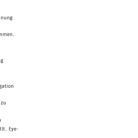
chnung
kommen.
ng
igation
 zu
e
lt. Eye-