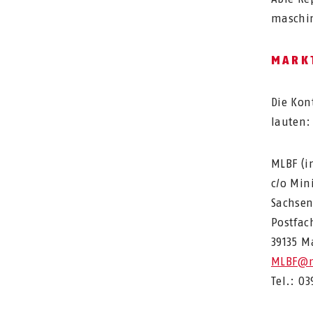
maschin
MARK
Die Kon
lauten:
MLBF (i
c/o Min
Sachsen
Postfach
39135 M
MLBF@m
Tel.: 03