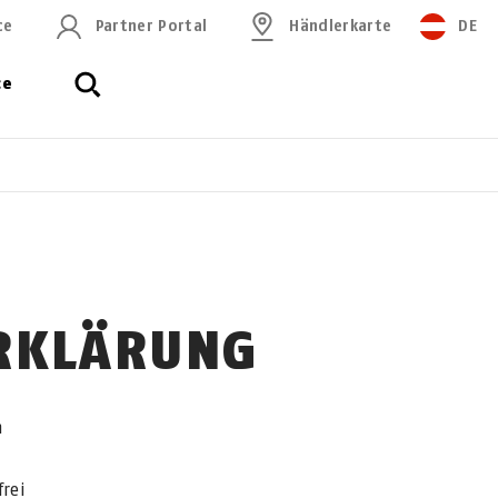
ce
Partner Portal
Händlerkarte
DE
ce
ERKLÄRUNG
m
rei