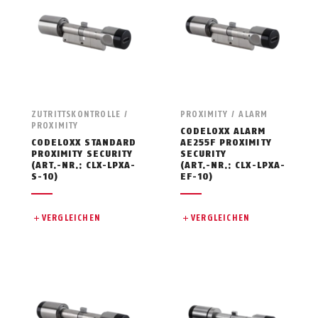
ZUTRITTSKONTROLLE /
PROXIMITY / ALARM
PROXIMITY
CODELOXX ALARM
CODELOXX STANDARD
AE255F PROXIMITY
PROXIMITY SECURITY
SECURITY
(ART.-NR.: CLX-LPXA-
(ART.-NR.: CLX-LPXA-
S-10)
EF-10)
VERGLEICHEN
VERGLEICHEN