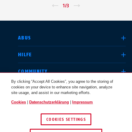
←
1
/
3
→
LAND AUSWÄHLEN
ABUS
HILFE
Deutschland
United Kingdom
COMMUNITY
By clicking “Accept All Cookies”, you agree to the storing of
cookies on your device to enhance site navigation, analyze
RECHTLICHES
site usage, and assist in our marketing efforts.
International
USA
Cookies
|
Datenschutzerklärung
|
Impressum
ÖSTERREICH
COOKIES SETTINGS
Canada
© 2026 ABUS
Österreich
EN
FR